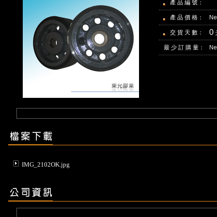
產 品 編 號：
產 品 價 格：
Ne
0
交 貨 天 數：
最 少 訂 購 量：
Ne
IMG_2102OK.jpg