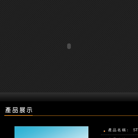
產 品 名 稱：
S