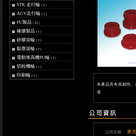
STK 走行輪
( 2 )
AGV走行輪
( 1 )
PU製品
( 13 )
橡膠製品
( 1 )
矽膠滾輪
( 2 )
黏塵滾輪
( 2 )
電動堆高機PU輪
( 2 )
切粒機輪
( 1 )
印刷輪
( 1 )
本產品具有高韌性、
道
東
公司名稱：